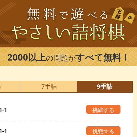
2000以上
すべて無料！
の問題が
詰
7手詰
9手詰
1-1
挑戦する
1-1
挑戦する