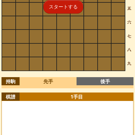
スタートする
持駒
先手
後手
棋譜
1
手目