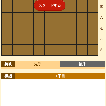
スタートする
持駒
先手
後手
棋譜
1
手目