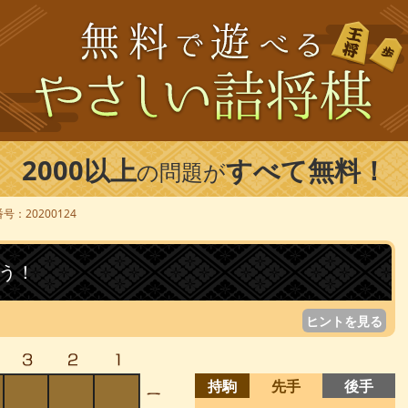
2000以上
すべて無料！
の問題が
号：20200124
う！
ヒントを見る
持駒
先手
後手