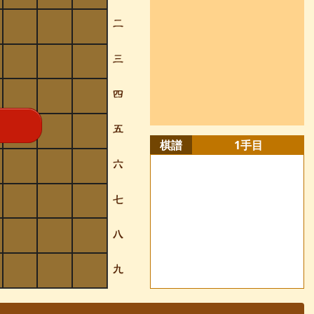
棋譜
1
手目