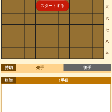
スタートする
持駒
先手
後手
棋譜
1
手目