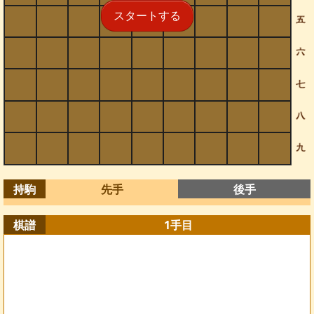
スタートする
持駒
先手
後手
棋譜
1
手目