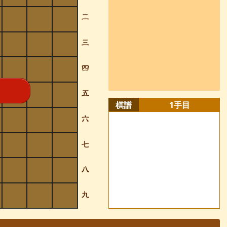
棋譜
1
手目