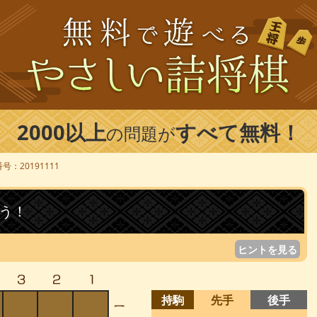
2000以上
すべて無料！
の問題が
号：20191111
う！
ヒントを見る
持駒
先手
後手