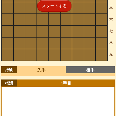
スタートする
持駒
先手
後手
棋譜
1
手目