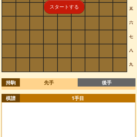
スタートする
持駒
先手
後手
棋譜
1
手目