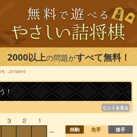
2000以上
すべて無料！
の問題が
号：20190910
う！
ヒントを見る
持駒
先手
後手