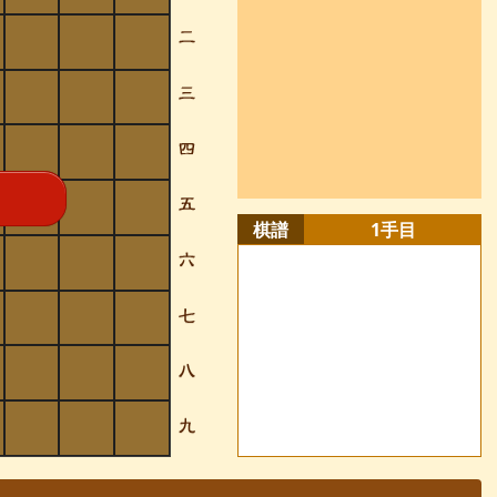
棋譜
1
手目