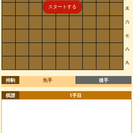
スタートする
持駒
先手
後手
棋譜
1
手目