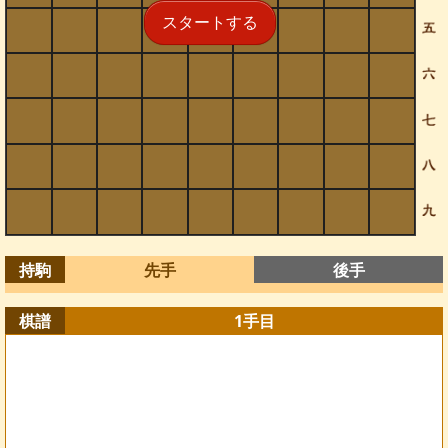
スタートする
持駒
先手
後手
棋譜
1
手目