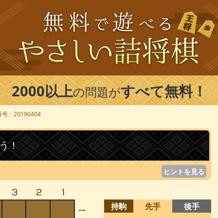
2000以上
すべて無料！
の問題が
号：20190404
う！
ヒントを見る
持駒
先手
後手