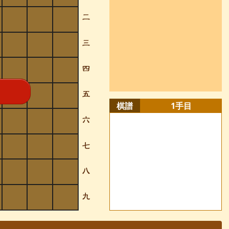
棋譜
1
手目