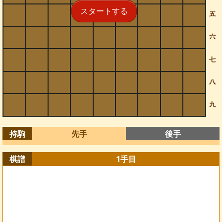
スタートする
持駒
先手
後手
棋譜
1
手目