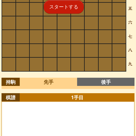
スタートする
持駒
先手
後手
棋譜
1
手目