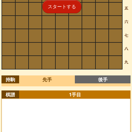
スタートする
持駒
先手
後手
棋譜
1
手目