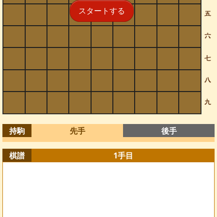
スタートする
持駒
先手
後手
棋譜
1
手目