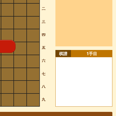
棋譜
1
手目