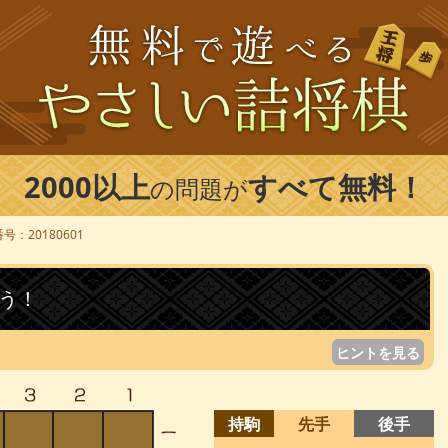
2000以上
すべて無料！
の問題が
号：20180601
う！
ヒントを見る
持駒
先手
後手