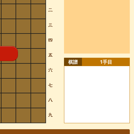
棋譜
1
手目