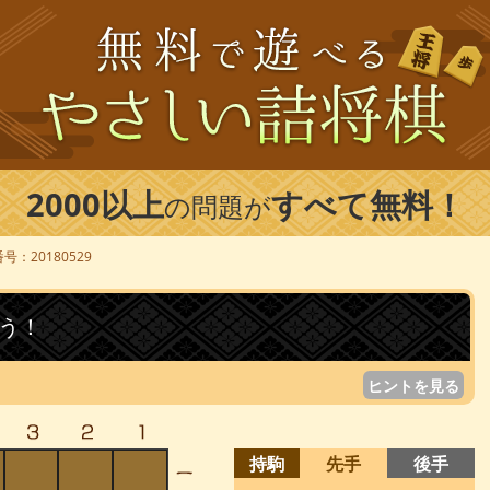
2000以上
すべて無料！
の問題が
号：20180529
う！
ヒントを見る
持駒
先手
後手