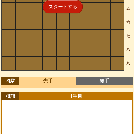
スタートする
持駒
先手
後手
棋譜
1
手目