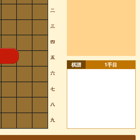
棋譜
1
手目