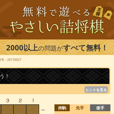
2000以上
すべて無料！
の問題が
号：20170927
う！
ヒントを見る
持駒
先手
後手