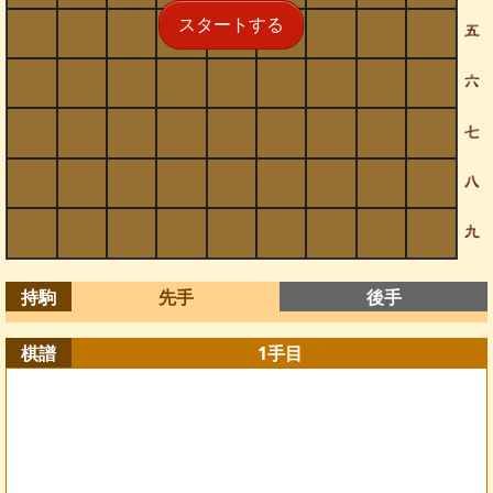
スタートする
持駒
先手
後手
棋譜
1
手目