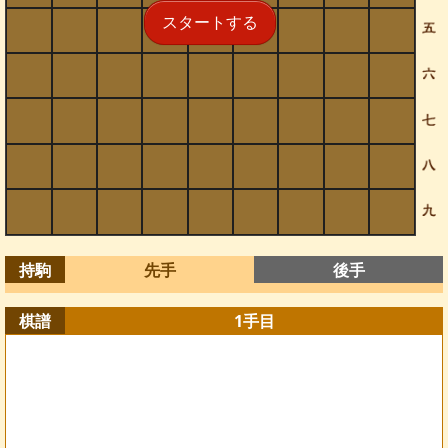
スタートする
持駒
先手
後手
棋譜
1
手目