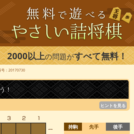
2000以上
すべて無料！
の問題が
号：20170730
う！
ヒントを見る
持駒
先手
後手