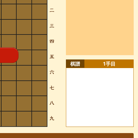
棋譜
1
手目