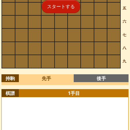
スタートする
持駒
先手
後手
棋譜
1
手目