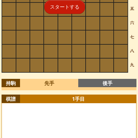
スタートする
持駒
先手
後手
棋譜
1
手目