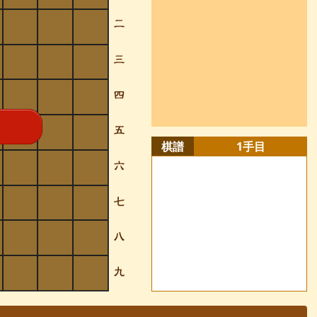
棋譜
1
手目