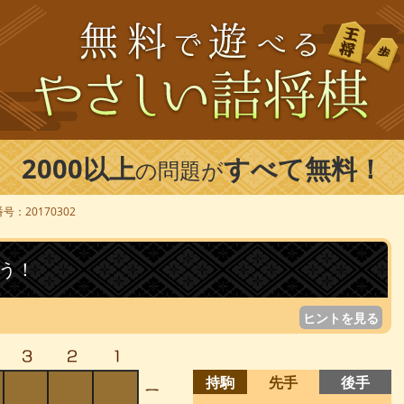
2000以上
すべて無料！
の問題が
号：20170302
う！
ヒントを見る
持駒
先手
後手