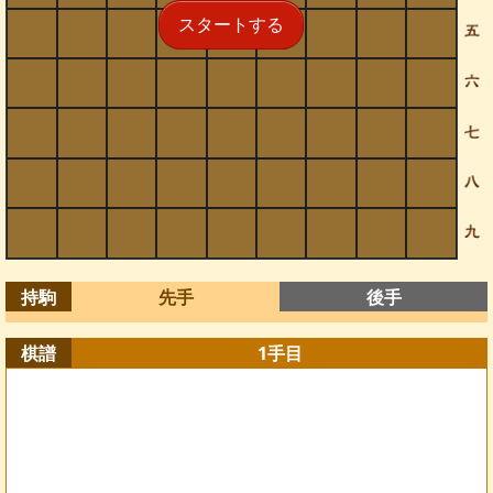
スタートする
持駒
先手
後手
棋譜
1
手目