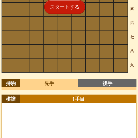
スタートする
持駒
先手
後手
棋譜
1
手目