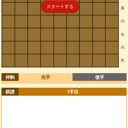
スタートする
持駒
先手
後手
棋譜
1
手目