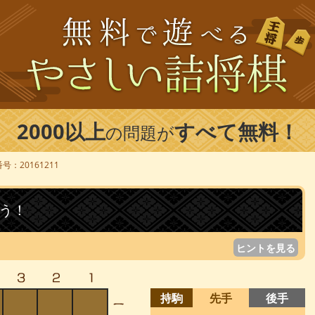
2000以上
すべて無料！
の問題が
号：20161211
う！
ヒントを見る
持駒
先手
後手