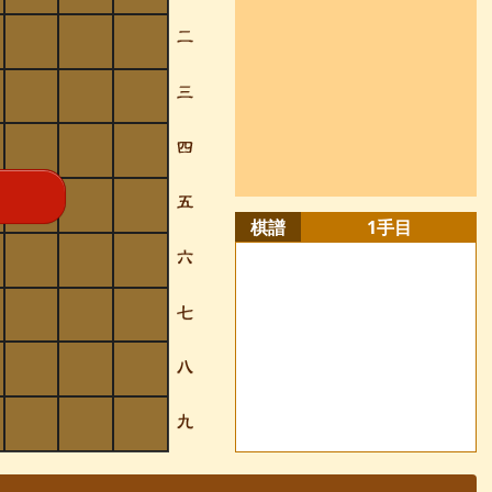
棋譜
1
手目