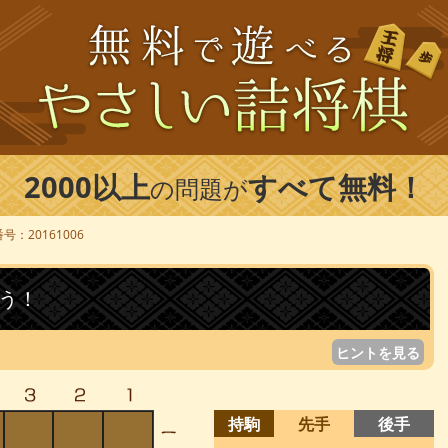
2000以上
すべて無料！
の問題が
号：20161006
う！
ヒントを見る
持駒
先手
後手