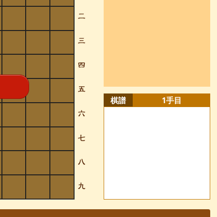
棋譜
1
手目