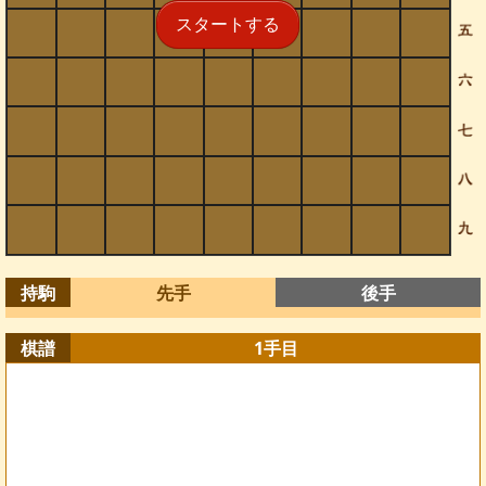
スタートする
持駒
先手
後手
棋譜
1
手目