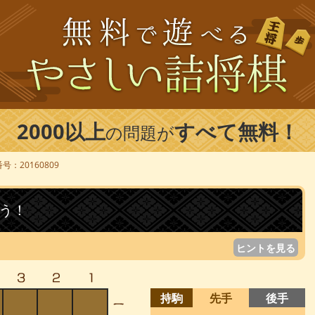
2000以上
すべて無料！
の問題が
号：20160809
う！
ヒントを見る
持駒
先手
後手