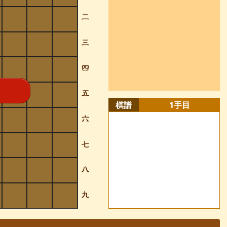
棋譜
1
手目