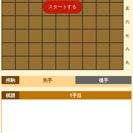
スタートする
持駒
先手
後手
棋譜
1
手目