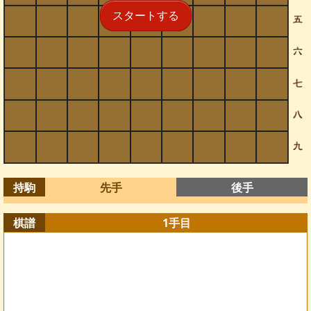
スタートする
持駒
先手
後手
棋譜
1
手目