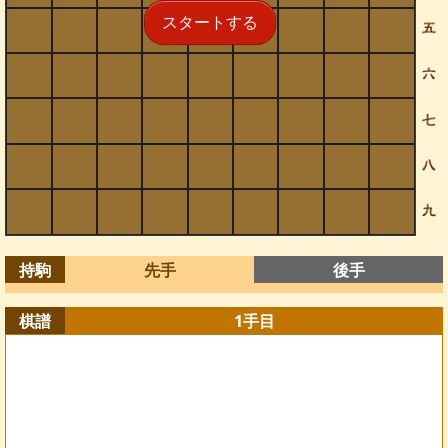
スタートする
持駒
先手
後手
棋譜
1
手目