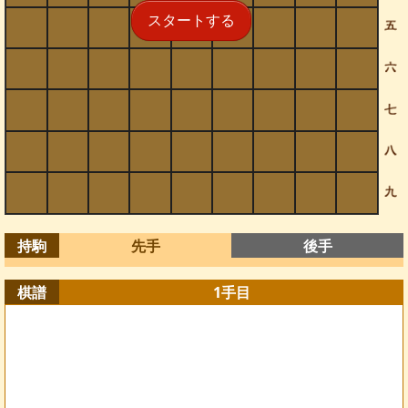
スタートする
持駒
先手
後手
棋譜
1
手目