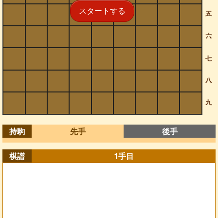
スタートする
持駒
先手
後手
棋譜
1
手目