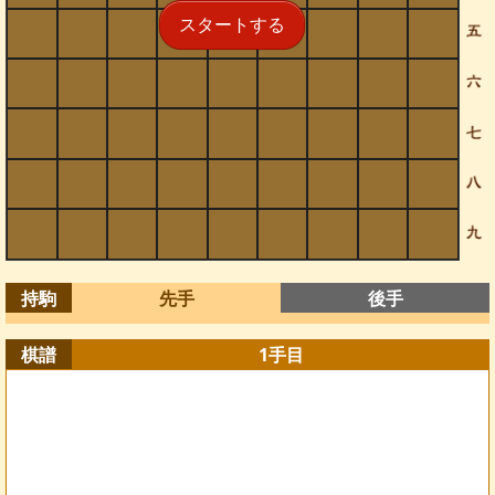
スタートする
持駒
先手
後手
棋譜
1
手目