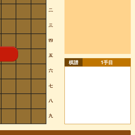
棋譜
1
手目