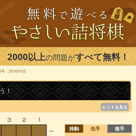
2000以上
すべて無料！
の問題が
号：20160103
う！
ヒントを見る
持駒
先手
後手