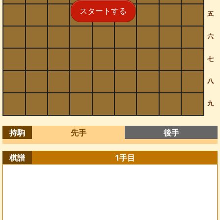
スタートする
持駒
先手
後手
棋譜
1
手目