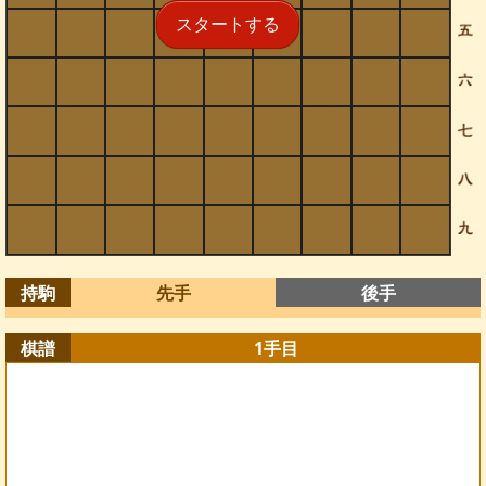
スタートする
持駒
先手
後手
棋譜
1
手目