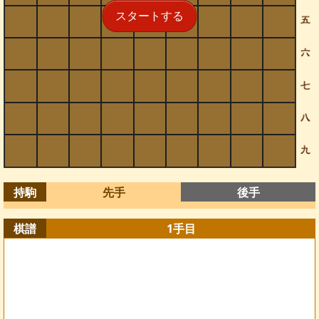
スタートする
持駒
先手
後手
棋譜
1
手目