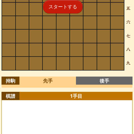
スタートする
持駒
先手
後手
棋譜
1
手目