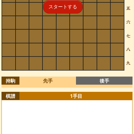
スタートする
持駒
先手
後手
棋譜
1
手目