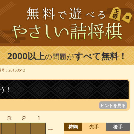
2000以上
すべて無料！
の問題が
号：20150512
う！
ヒントを見る
持駒
先手
後手