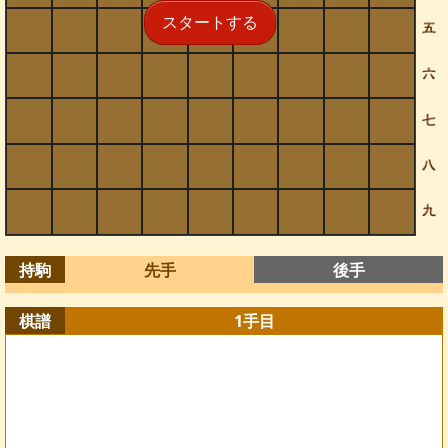
スタートする
持駒
先手
後手
棋譜
1
手目