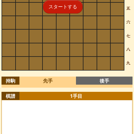
スタートする
持駒
先手
後手
棋譜
1
手目