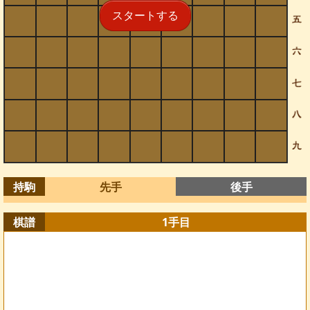
スタートする
持駒
先手
後手
棋譜
1
手目